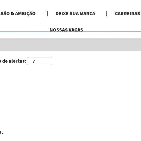
Pesquisar por localização
SSÃO & AMBIÇÃO
DEIXE SUA MARCA
CARREIRAS
NOSSAS VAGAS
 de alertas:
a.