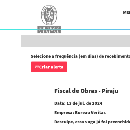
Procurar por palavra-chave
MI
Mostrar mais opções
Selecione a frequência (em dias) de recebimento
Criar alerta
Fiscal de Obras - Piraju
Data:
13 de jul. de 2024
Empresa:
Bureau Veritas
Desculpe, essa vaga já foi preenchid