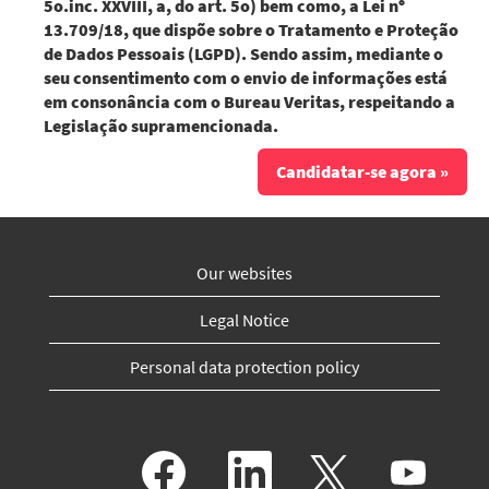
5o.inc. XXVIII, a, do art. 5o) bem como, a Lei nº
13.709/18, que dispõe sobre o Tratamento e Proteção
de Dados Pessoais (LGPD). Sendo assim, mediante o
seu consentimento com o envio de informações está
em consonância com o Bureau Veritas, respeitando a
Legislação supramencionada.
Candidatar-se agora »
Our websites
Legal Notice
Personal data protection policy
A
A
A
A
b
b
b
b