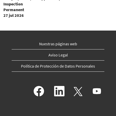
Inspection
Permanent
27 jul 2026
Nuestras páginas web
Aviso Legal
Política de Protección de Datos Personales
S
S
S
S
e
e
e
e
a
a
a
a
b
b
b
b
r
r
r
r
e
e
e
e
e
e
e
e
n
n
n