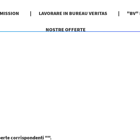
 MISSION
LAVORARE IN BUREAU VERITAS
"BV"
NOSTRE OFFERTE
perte corrispondenti "
".