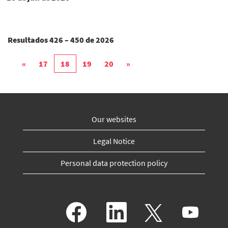
Resultados
426 – 450
de
2026
«
17
18
19
20
»
Our websites
Legal Notice
Personal data protection policy
A
A
A
A
b
b
b
b
r
r
r
r