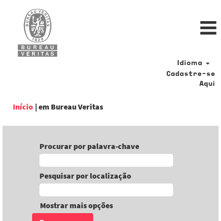
Idioma
Cadastre-se
Aqui
(página
Início
|
em Bureau Veritas
atual)
Procurar por palavra-chave
Pesquisar por localização
Mostrar mais opções