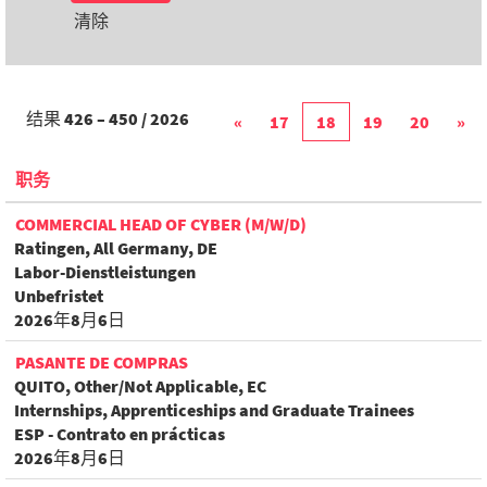
清除
结果
426 – 450
/
2026
«
17
18
19
20
»
职务
COMMERCIAL HEAD OF CYBER (M/W/D)
Ratingen, All Germany, DE
Labor-Dienstleistungen
Unbefristet
2026年8月6日
PASANTE DE COMPRAS
QUITO, Other/Not Applicable, EC
Internships, Apprenticeships and Graduate Trainees
ESP - Contrato en prácticas
2026年8月6日