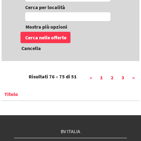
Cerca per località
Mostra più opzioni
Cancella
Risultati
76 – 75
di
51
«
1
2
3
»
Titolo
BV ITALIA