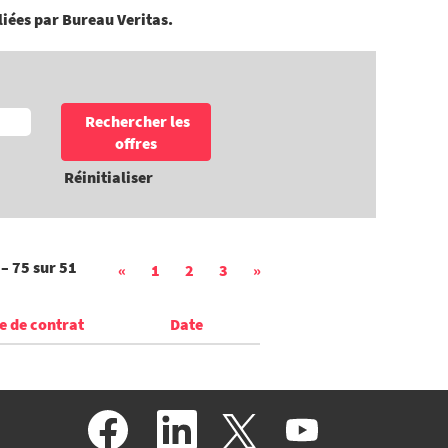
liées par Bureau Veritas.
Réinitialiser
 – 75
sur
51
«
1
2
3
»
e de contrat
Date
S
S
S
S
’
’
’
’
o
o
o