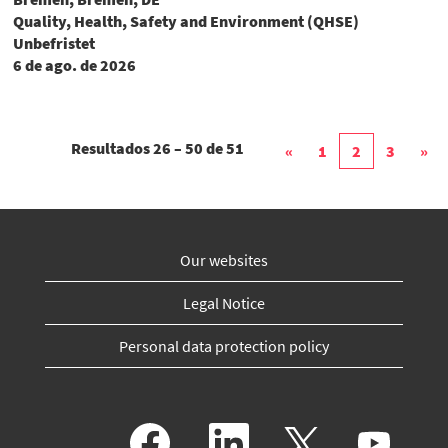
Quality, Health, Safety and Environment (QHSE)
Unbefristet
6 de ago. de 2026
Resultados
26 – 50
de
51
«
1
2
3
»
Our websites
Legal Notice
Personal data protection policy
A
A
A
A
b
b
b