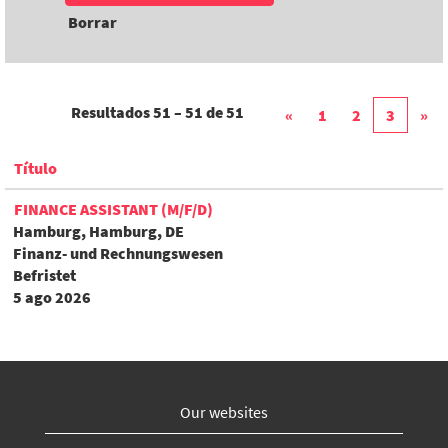
Borrar
Resultados
51 – 51
de
51
«
1
2
3
»
Título
FINANCE ASSISTANT (M/F/D)
Hamburg, Hamburg, DE
Finanz- und Rechnungswesen
Befristet
5 ago 2026
Our websites