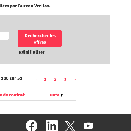
liées par Bureau Veritas.
Réinitialiser
 100
sur
51
«
1
2
3
»
e de contrat
Date
S
S
S
S
’
’
’
’
o
o
o