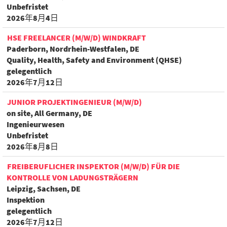
Unbefristet
2026年8月4日
HSE FREELANCER (M/W/D) WINDKRAFT
Paderborn, Nordrhein-Westfalen, DE
Quality, Health, Safety and Environment (QHSE)
gelegentlich
2026年7月12日
JUNIOR PROJEKTINGENIEUR (M/W/D)
on site, All Germany, DE
Ingenieurwesen
Unbefristet
2026年8月8日
FREIBERUFLICHER INSPEKTOR (M/W/D) FÜR DIE
KONTROLLE VON LADUNGSTRÄGERN
Leipzig, Sachsen, DE
Inspektion
gelegentlich
2026年7月12日