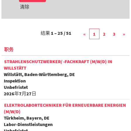
清除
结果
1 – 25
/
51
«
1
2
3
»
职务
STRAHLENSCHUTZWERKER/ -FACHKRAFT (M/W/D) IN
WILLSTÄTT
Willstätt, Baden-Württemberg, DE
Inspektion
Unbefristet
2026年7月27日
ELEKTROLABORTECHNIKER FÜR ERNEUERBARE ENERGIEN
(M/W/D)
Türkheim, Bayern, DE
Labor-Dienstleistungen
Unbefristet