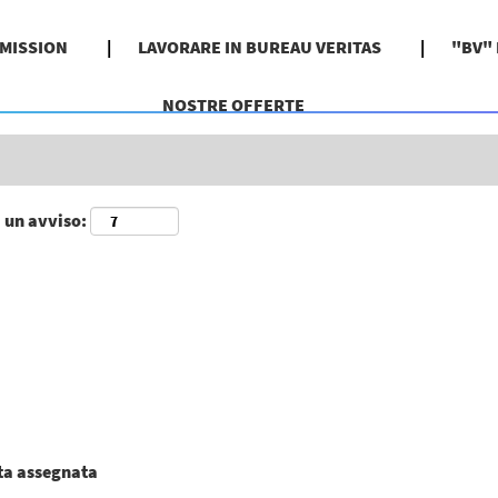
Cerca per località
 MISSION
LAVORARE IN BUREAU VERITAS
"BV"
NOSTRE OFFERTE
i un avviso:
ata assegnata