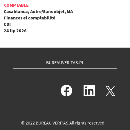
COMPTABLE
Casablanca, Autre/Sans objet, MA
Finances et comptabilité
CDI
24 lip 2026
BUREAUVERITAS.PL
O
O
O
t
t
t
w
w
w
i
i
i
e
e
e
r
r
r
a
a
a
s
s
s
© 2022 BUREAU VERITAS All rights reserved
i
i
i
ę
ę
ę