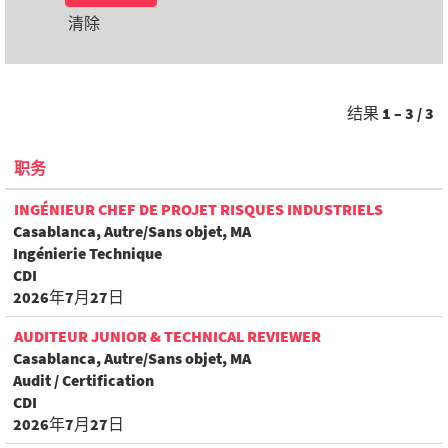
清除
结果
1 – 3
/
3
职务
INGÉNIEUR CHEF DE PROJET RISQUES INDUSTRIELS
Casablanca, Autre/Sans objet, MA
Ingénierie Technique
CDI
2026年7月27日
AUDITEUR JUNIOR & TECHNICAL REVIEWER
Casablanca, Autre/Sans objet, MA
Audit / Certification
CDI
2026年7月27日