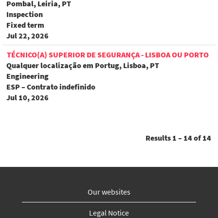
Pombal, Leiria, PT
Inspection
Fixed term
Jul 22, 2026
TÉCNICO(A) SUPERIOR DE SEGURANÇA - LISBOA OU PORTO
Qualquer localização em Portug, Lisboa, PT
Engineering
ESP – Contrato indefinido
Jul 10, 2026
Results
1 – 14
of
14
Our websites
Legal Notice