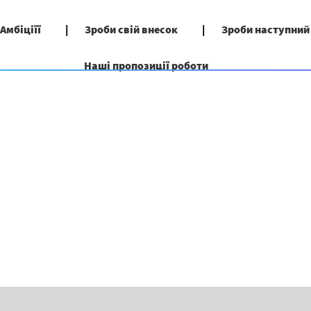
 Амбіціїї
Зроби свій внесок
Зроби наступний
Наші пропозиції роботи