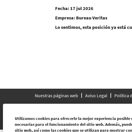
Fecha:
17 jul 2026
Empresa:
Bureau Veritas
Lo sentimos, esta posición ya está cu
Nuestras páginas web
Aviso Legal
Política
Utilizamos cookies para ofrecerle la mejor experiencia posible 
© 2019 BUREAU VERITAS Todos los derechos rese
necesarias para el funcionamiento del sitio web. Además, pued
sitio web, así como las cookies que se utilizan para mostrar co