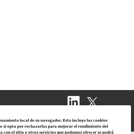
S
S
e
e
a
a
b
b
r
r
enamiento local de su navegador. Esto incluye las cookies
e
e
e
o si opta por rechazarlas para mejorar el rendimiento del
e
n
ia con el sitio y otros servicios que podamos ofrecer se podrá
n