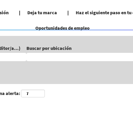
sión
Deja tu marca
Haz el siguiente paso en tu
Oportunidades de empleo
uditor/a…)
Buscar por ubicación
na alerta: