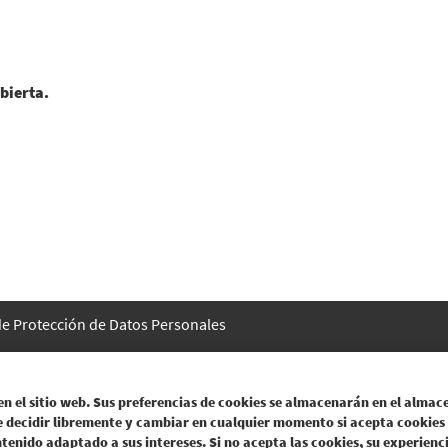
bierta.
 de Protección de Datos Personales
en el sitio web. Sus preferencias de cookies se almacenarán en el almac
rvados
e decidir libremente y cambiar en cualquier momento si acepta cookies 
ntenido adaptado a sus intereses. Si no acepta las cookies, su experienc