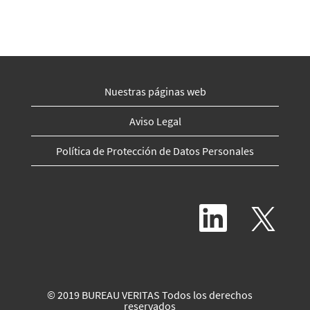
Nuestras páginas web
Aviso Legal
Política de Protección de Datos Personales
S
S
e
e
a
a
b
b
r
r
e
e
e
e
n
n
© 2019 BUREAU VERITAS Todos los derechos
u
u
reservados
n