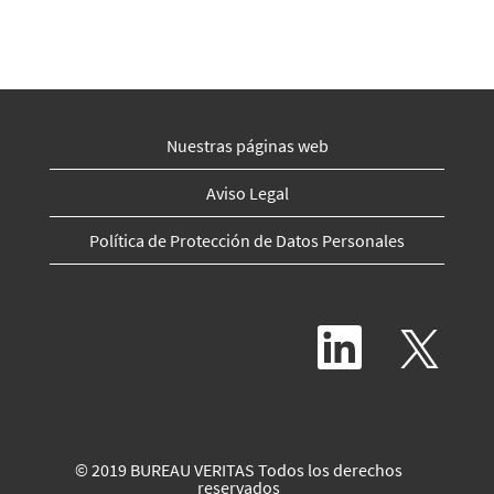
Nuestras páginas web
Aviso Legal
Política de Protección de Datos Personales
S
S
e
e
a
a
b
b
r
r
e
e
e
e
n
n
© 2019 BUREAU VERITAS Todos los derechos
u
u
reservados
n