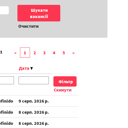
Очистити
1
«
1
2
3
4
5
»
Дата
Скинути
efinido
9 серп. 2026 р.
efinido
8 серп. 2026 р.
efinido
8 серп. 2026 р.