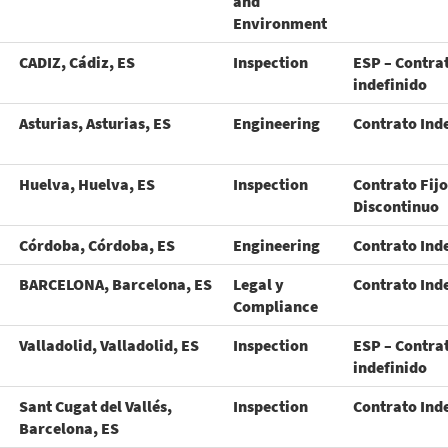
and
Environment
CADIZ, Cádiz, ES
Inspection
ESP – Contra
indefinido
Asturias, Asturias, ES
Engineering
Contrato Ind
Huelva, Huelva, ES
Inspection
Contrato Fijo
Discontinuo
Córdoba, Córdoba, ES
Engineering
Contrato Ind
BARCELONA, Barcelona, ES
Legal y
Contrato Ind
Compliance
Valladolid, Valladolid, ES
Inspection
ESP – Contra
indefinido
Sant Cugat del Vallés,
Inspection
Contrato Ind
Barcelona, ES