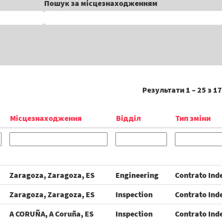
Пошук за місцезнаходженням
Результати
1 – 25
з
17
Місцезнаходження
Відділ
Тип зміни
Zaragoza, Zaragoza, ES
Engineering
Contrato Ind
Zaragoza, Zaragoza, ES
Inspection
Contrato Ind
A CORUÑA, A Coruña, ES
Inspection
Contrato Ind