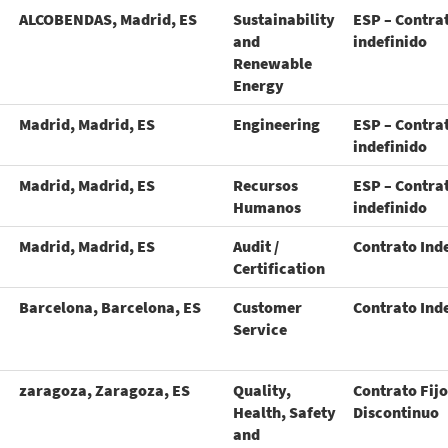
ALCOBENDAS, Madrid, ES
Sustainability
ESP – Contra
and
indefinido
Renewable
Energy
Madrid, Madrid, ES
Engineering
ESP – Contra
indefinido
Madrid, Madrid, ES
Recursos
ESP – Contra
Humanos
indefinido
Madrid, Madrid, ES
Audit /
Contrato Ind
Certification
Barcelona, Barcelona, ES
Customer
Contrato Ind
Service
zaragoza, Zaragoza, ES
Quality,
Contrato Fijo
Health, Safety
Discontinuo
and