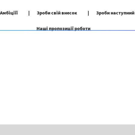
 Амбіціїї
Зроби свій внесок
Зроби наступний
Наші пропозиції роботи