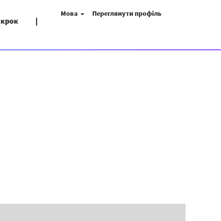
Мова
Переглянути профіль
 крок