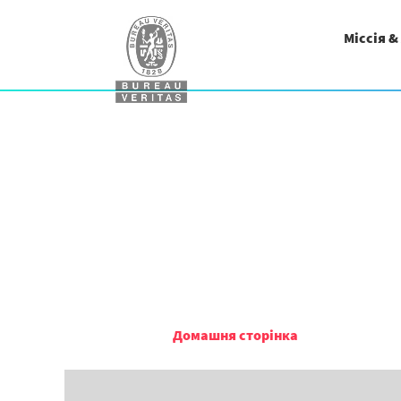
Міссія &
Домашня сторінка