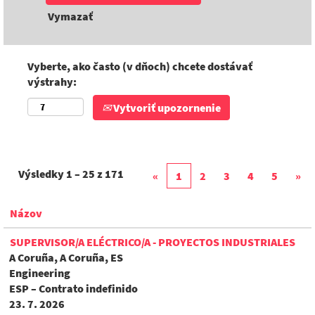
Vymazať
Vyberte, ako často (v dňoch) chcete dostávať
výstrahy:
Vytvoriť upozornenie
Výsledky
1 – 25
z
171
«
1
2
3
4
5
»
Názov
SUPERVISOR/A ELÉCTRICO/A - PROYECTOS INDUSTRIALES
A Coruña, A Coruña, ES
Engineering
ESP – Contrato indefinido
23. 7. 2026