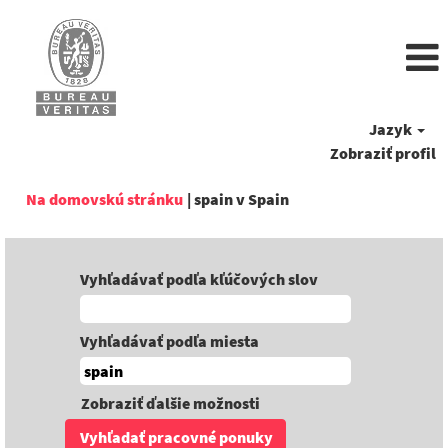
Jazyk
Zobraziť profil
(aktuálna
Na domovskú stránku
|
spain v Spain
stránka)
Vyhľadávať podľa kľúčových slov
Vyhľadávať podľa miesta
Zobraziť ďalšie možnosti