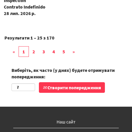
Inspection
Contrato Indefinido
28 лип. 2026 р.
Результати
1 – 25
з
170
«
1
2
3
4
5
»
Виберіть, як часто (у днях) будете отримувати
попередження:
Створити попередження
Наш сайт