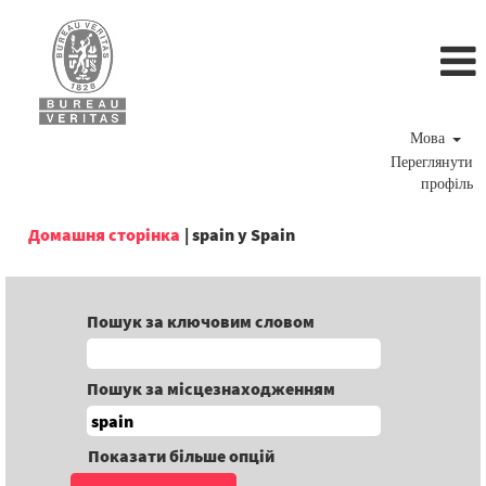
Мова
Переглянути
профіль
(поточна
Домашня сторінка
|
spain у Spain
сторінка)
Пошук за ключовим словом
Пошук за місцезнаходженням
Показати більше опцій