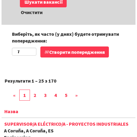
Очистити
Виберіть, як часто (у днях) будете отримувати
попередження:
Створити попередження
Результати
1 – 25
з
170
«
1
2
3
4
5
»
Назва
SUPERVISOR/A ELÉCTRICO/A - PROYECTOS INDUSTRIALES
A Coruña, A Coruña, ES