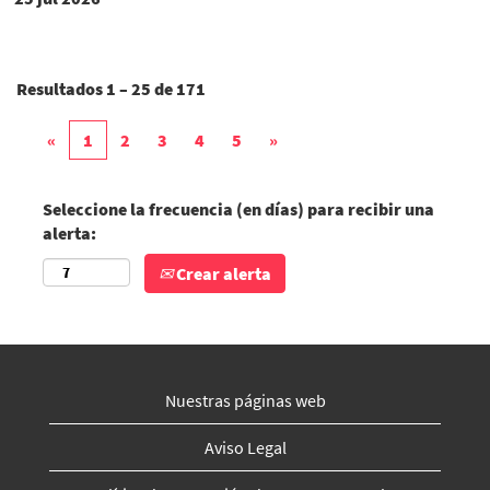
Resultados
1 – 25
de
171
«
1
2
3
4
5
»
Seleccione la frecuencia (en días) para recibir una
alerta:
Crear alerta
Nuestras páginas web
Aviso Legal