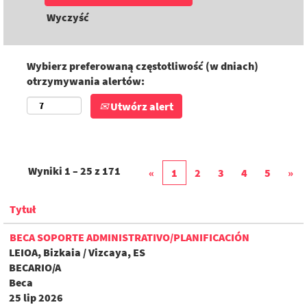
Wyczyść
Wybierz preferowaną częstotliwość (w dniach)
otrzymywania alertów:
Utwórz alert
Wyniki
1 – 25
z
171
«
1
2
3
4
5
»
Tytuł
BECA SOPORTE ADMINISTRATIVO/PLANIFICACIÓN
LEIOA, Bizkaia / Vizcaya, ES
BECARIO/A
Beca
25 lip 2026