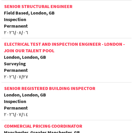
SENIOR STRUCTURAL ENGINEER
Field Based, London, GB
Inspection
Permanent
٠٦‏/٠٨‏/٢٠٢٦
ELECTRICAL TEST AND INSPECTION ENGINEER - LONDON -
JOIN OUR TALENT POOL
London, London, GB
Surveying
Permanent
٢٧‏/٠٧‏/٢٠٢٦
SENIOR REGISTERED BUILDING INSPECTOR
London, London, GB
Inspection
Permanent
١٤‏/٠٧‏/٢٠٢٦
COMMERCIAL PRICING COORDINATOR
Manchester, Greater Manchester, GB