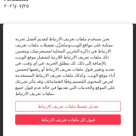
٢٥‏/٠٧‏/٢٠٢٦
موقعنا الالكتروني
نحن نستخدم ملفات تعريف الارتباط لتقديم أفضل تجربة
ممكنة على مواقع الويب.وستُخزَّن تفضيلات ملفات تعريف
الارتباط في ذاكرة التخزين المحلية لمستعرضك. ويتضمن
فترة الاشعار
ذلك ملفات تعريف الارتباط اللازمة لتشغيل موقع الويب.
بالإضافة إلى ذلك، لك مطلق الحرية، في أي وقت، في
سياسة حماية البيانات الشخصية
تحديد وتغيير قبول ملفات تعريف الارتباط أو رفضها لتحسين
أداء موقع الويب، وكذلك ملفات تعريف الارتباط المستخدمة
لعرض المحتوى المُصمم وفقًا لاهتماماتك. وقد تتأثر تجربتك
على الموقع والخدمات التي نقدمها في حالة عدم قبول جميع
يُ
يُ
يُ
يُ
ملفات تعريف الارتباط.
ف
ف
ف
ف
ت
ت
ت
ت
ح
ح
ح
ح
تعديل تفضيلا ملفات تعريف الارتباط
ف
ف
ف
ف
ي
ي
ي
ي
ع
ع
ع
قبول كل ملفات تعريف الارتباط
ع
ل
ل
ل
ل
ا
ا
ا
© شركة بيورو فيريتاس جميع الحقوق محفوظه
ا
م
م
م
م