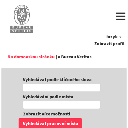
Jazyk
Zobrazit profil
(aktuální
Na domovskou stránku
|
v Bureau Veritas
strana)
Vyhledávat podle klíčového slova
Vyhledávání podle místa
Zobrazit více možností