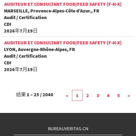
AUDITEUR ET CONSULTANT FOOD/FEED SAFETY (F-H-X)
MARSEILLE, Provence-Alpes-Côte d’Azur., FR
Audit / Certification
CDI
2026年7月19日
AUDITEUR ET CONSULTANT FOOD/FEED SAFETY (F-H-X)
LYON, Auvergne-Rhône-Alpes, FR
Audit / Certification
CDI
2026年7月19日
结果
1 – 25
/
2040
«
1
2
3
4
5
»
BUREAUVERITAS.CN