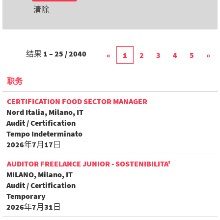
清除
结果
1 – 25
/
2040
«
1
2
3
4
5
»
职务
CERTIFICATION FOOD SECTOR MANAGER
Nord Italia, Milano, IT
Audit / Certification
Tempo Indeterminato
2026年7月17日
AUDITOR FREELANCE JUNIOR - SOSTENIBILITA'
MILANO, Milano, IT
Audit / Certification
Temporary
2026年7月31日