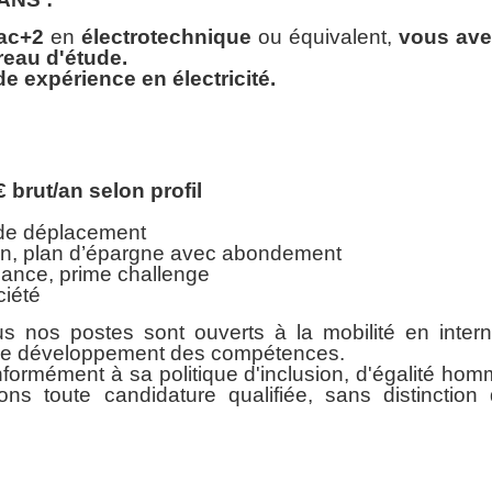
ac+2
en
électrotechnique
ou équivalent,
vous ave
reau d'étude.
e expérience en électricité.
€ brut/an selon profil
r de déplacement
ion, plan d’épargne avec abondement
mance, prime challenge
ciété
us nos postes sont ouverts à la mobilité en inte
t le développement des compétences.
formément à sa politique d'inclusion, d'égalité ho
s toute candidature qualifiée, sans distinction