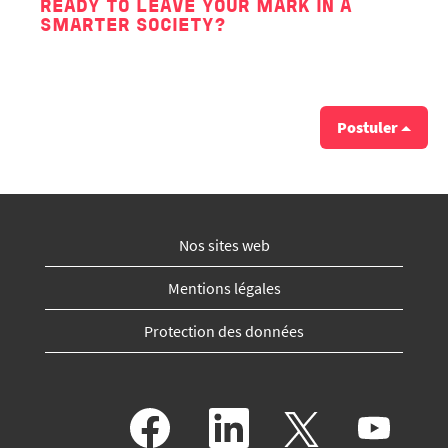
READY TO LEAVE YOUR MARK IN A
SMARTER SOCIETY?
Postuler
Nos sites web
Mentions légales
Protection des données
S
S
S
S
’
’
’
’
o
o
o