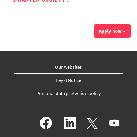
SMARTER SOCIETY?
Apply now
Our websites
Legal Notice
Personal data protection policy
O
O
O
O
p
p
p
p
e
e
e
e
n
n
n
n