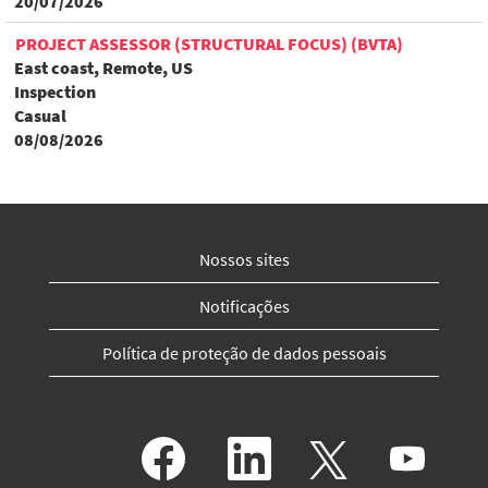
20/07/2026
PROJECT ASSESSOR (STRUCTURAL FOCUS) (BVTA)
East coast, Remote, US
Inspection
Casual
08/08/2026
Nossos sites
Notificações
Política de proteção de dados pessoais
A
A
A
A
b
b
b
b
r
r
r
r