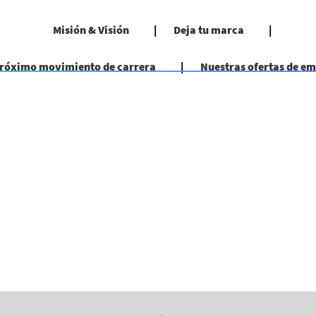
Misión & Visión
Deja tu marca
próximo movimiento de carrera
Nuestras ofertas de e
(página
actual)