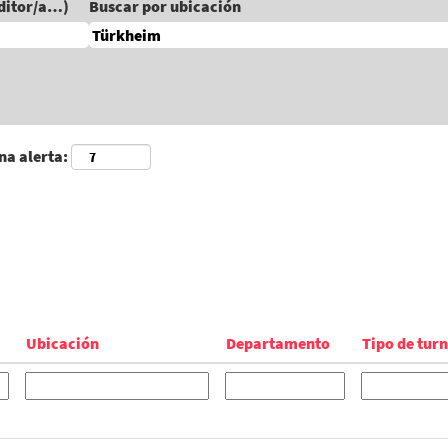
uditor/a…)
Buscar por ubicación
na alerta:
Ubicación
Departamento
Tipo de tur