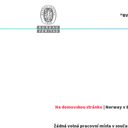
"BV
Na domovskou stránku
|
Norway v B
Žádná volná pracovní místa v souča