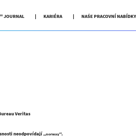
" JOURNAL
KARIÉRA
NAŠE PRACOVNÍ NABÍDK
(aktuální
ureau Veritas
strana)
snosti neodpovídají „
“.
norway