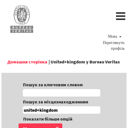
Мова
Переглянути
профіль
(по
Домашня сторінка
|
United+kingdom у Bureau Veritas
сто
Пошук за ключовим словом
Пошук за місцезнаходженням
Показати більше опцій