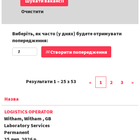
Очистити
Виберіть, як часто (у днях) будете отримувати
попередження:
Створити попередження
Результати
1 – 25
з
53
«
1
2
3
»
Назва
LOGISTICS OPERATOR
Witham, Witham , GB
Laboratory Services
Permanent
25 лип. 2026 р.