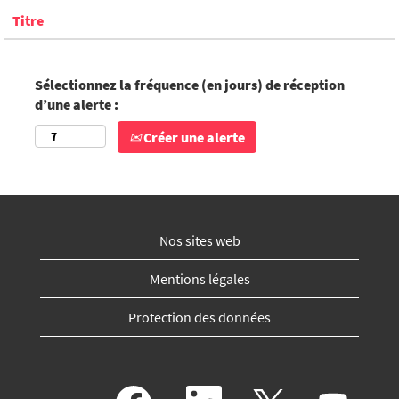
Titre
Sélectionnez la fréquence (en jours) de réception
d’une alerte :
Créer une alerte
Nos sites web
Mentions légales
Protection des données
S
S
S
S