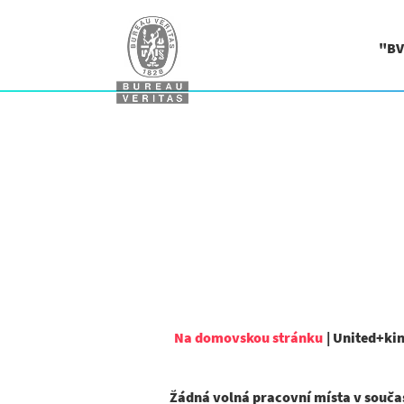
"BV
Na domovskou stránku
|
United+kin
Žádná volná pracovní místa v souča