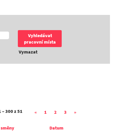
Vymazat
 – 300
z
51
«
1
2
3
»
 směny
Datum