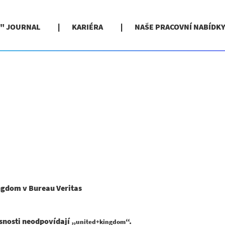
" JOURNAL
KARIÉRA
NAŠE PRACOVNÍ NABÍDK
(aktuální
gdom v Bureau Veritas
strana)
snosti neodpovídají „
“.
united+kingdom