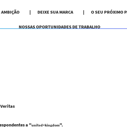
& AMBIÇÃO
DEIXE SUA MARCA
O SEU PRÓXIMO 
NOSSAS OPORTUNIDADES DE TRABALHO
(página
Veritas
atual)
espondentes a "
".
united+kingdom