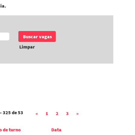
ia.
Limpar
– 325
de
53
«
1
2
3
»
o de turno
Data