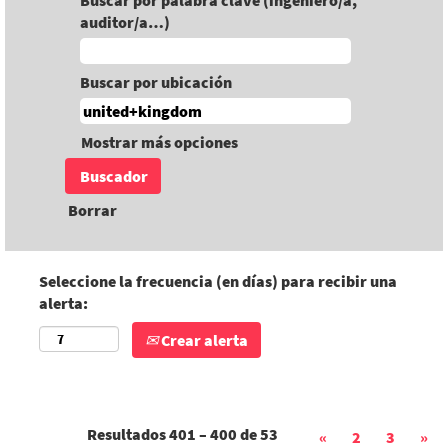
Buscar por palabra clave (ingeniero/a,
auditor/a…)
Buscar por ubicación
Mostrar más opciones
Borrar
Seleccione la frecuencia (en días) para recibir una
alerta:
Crear alerta
Resultados
401 – 400
de
53
«
2
3
»