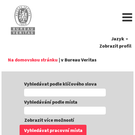
Jazyk
Zobrazit profil
(aktuální
Na domovskou stránku
|
v Bureau Veritas
strana)
Vyhledávat podle klíčového slova
Vyhledávání podle místa
Zobrazit více možností