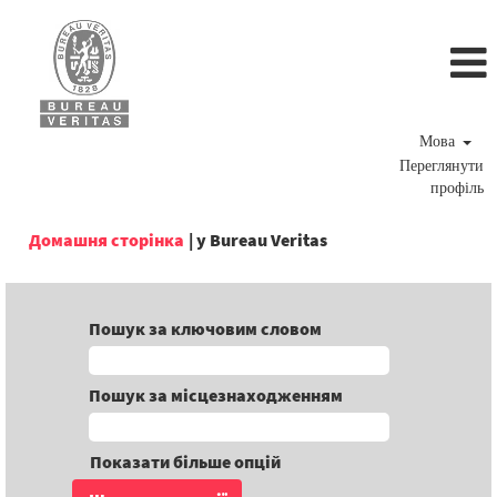
Мова
Переглянути
профіль
(поточна
Домашня сторінка
|
у Bureau Veritas
сторінка)
Пошук за ключовим словом
Пошук за місцезнаходженням
Показати більше опцій