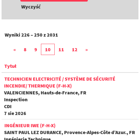
Wyczyść
Wyniki
226 – 250
z
2031
«
8
9
10
11
12
»
Tytuł
TECHNICIEN ELECTRICITÉ / SYSTÈME DE SÉCURITÉ
INCENDIE/ THERMIQUE (F-H-X)
VALENCIENNES, Hauts-de-France, FR
Inspection
CDI
7 sie 2026
INGÉNIEUR IWE (F-H-X)
SAINT PAUL LEZ DURANCE, Provence-Alpes-Côte d’Azur., FR
Ingénierie Technique