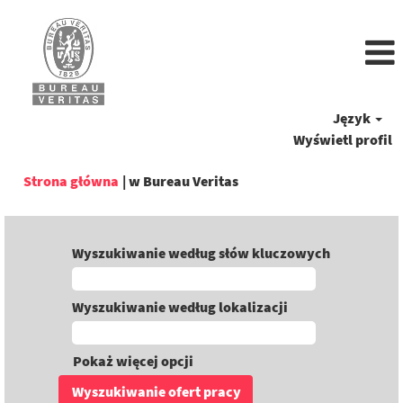
Język
Wyświetl profil
(bieżąca
Strona główna
|
w Bureau Veritas
strona)
Wyszukiwanie według słów kluczowych
Wyszukiwanie według lokalizacji
Pokaż więcej opcji