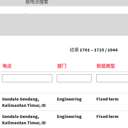
按地点搜索
结果
1701 – 1725
/
2044
地点
部门
轮班类型
Gendalo Gendang,
Engineering
Fixed term
Kalimantan Timur, ID
Gendalo Gendang,
Engineering
Fixed term
Kalimantan Timur, ID