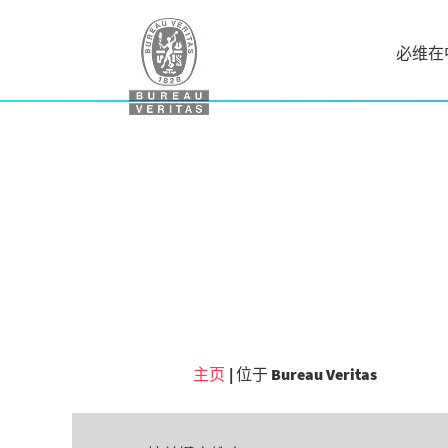
必维在
（当
主页
|
位于 Bureau Veritas
前
页
面）