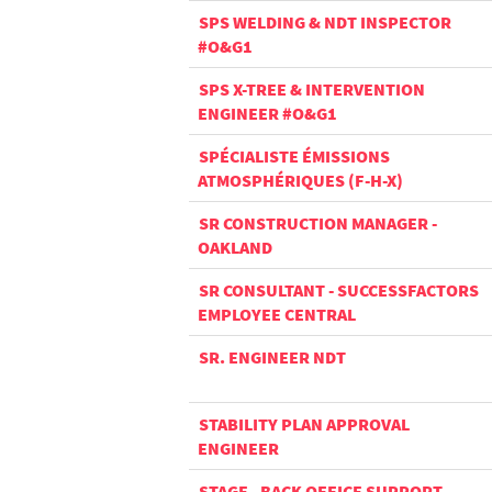
SPS WELDING & NDT INSPECTOR
#O&G1
SPS X-TREE & INTERVENTION
ENGINEER #O&G1
SPÉCIALISTE ÉMISSIONS
ATMOSPHÉRIQUES (F-H-X)
SR CONSTRUCTION MANAGER -
OAKLAND
SR CONSULTANT - SUCCESSFACTORS
EMPLOYEE CENTRAL
SR. ENGINEER NDT
STABILITY PLAN APPROVAL
ENGINEER
STAGE - BACK OFFICE SUPPORT