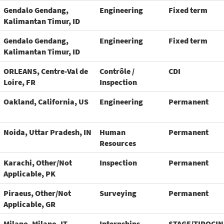
Gendalo Gendang,
Engineering
Fixed term
Kalimantan Timur, ID
Gendalo Gendang,
Engineering
Fixed term
Kalimantan Timur, ID
ORLEANS, Centre-Val de
Contrôle /
CDI
Loire, FR
Inspection
Oakland, California, US
Engineering
Permanent
Noida, Uttar Pradesh, IN
Human
Permanent
Resources
Karachi, Other/Not
Inspection
Permanent
Applicable, PK
Piraeus, Other/Not
Surveying
Permanent
Applicable, GR
Milano, Milano, IT
Internships,
STAGE/TIROCIN