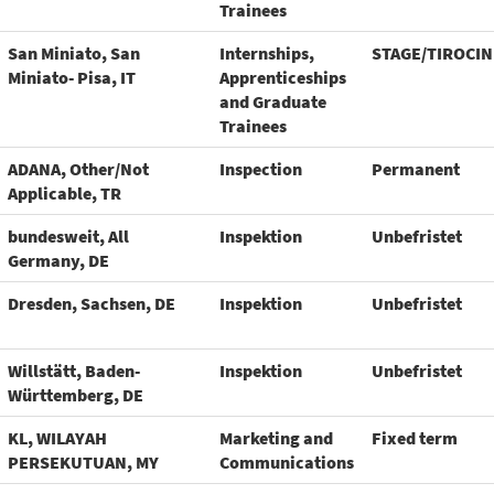
Trainees
San Miniato, San
Internships,
STAGE/TIROCIN
Miniato- Pisa, IT
Apprenticeships
and Graduate
Trainees
ADANA, Other/Not
Inspection
Permanent
Applicable, TR
bundesweit, All
Inspektion
Unbefristet
Germany, DE
Dresden, Sachsen, DE
Inspektion
Unbefristet
Willstätt, Baden-
Inspektion
Unbefristet
Württemberg, DE
KL, WILAYAH
Marketing and
Fixed term
PERSEKUTUAN, MY
Communications