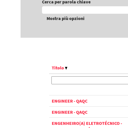
Cerca per parola chiave
Mostra più opzioni
Titolo
ENGINEER - QAQC
ENGINEER - QAQC
ENGENHEIRO(A) ELETROTÉCNICO -