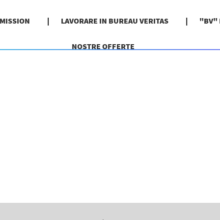
 MISSION
LAVORARE IN BUREAU VERITAS
"BV"
NOSTRE OFFERTE
pagina
orrente)