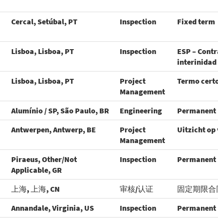
Cercal, Setúbal, PT
Inspection
Fixed term
Lisboa, Lisboa, PT
Inspection
ESP – Contr
interinidad
Lisboa, Lisboa, PT
Project
Termo cert
Management
Alumínio / SP, São Paulo, BR
Engineering
Permanent
Antwerpen, Antwerp, BE
Project
Uitzicht op
Management
Piraeus, Other/Not
Inspection
Permanent
Applicable, GR
上海, 上海, CN
审核/认证
固定期限合
Annandale, Virginia, US
Inspection
Permanent