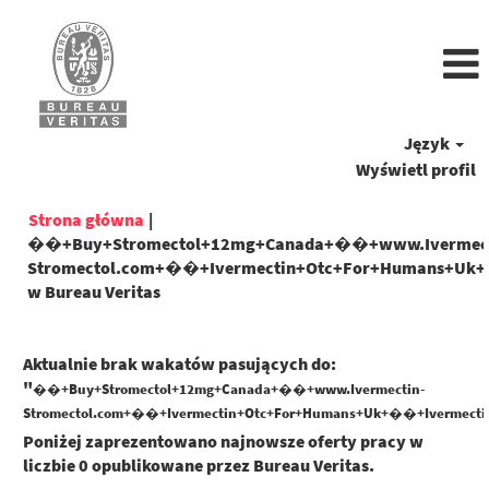
Język
Wyświetl profil
Strona główna
|
��+Buy+Stromectol+12mg+Canada+��+www.Ivermec
Stromectol.com+��+Ivermectin+Otc+For+Humans+Uk+�
(bieżąca
w Bureau Veritas
strona)
Aktualnie brak wakatów pasujących do:
"
��+Buy+Stromectol+12mg+Canada+��+www.Ivermectin-
Stromectol.com+��+Ivermectin+Otc+For+Humans+Uk+��+Ivermectin
Poniżej zaprezentowano najnowsze oferty pracy w
liczbie 0 opublikowane przez Bureau Veritas.