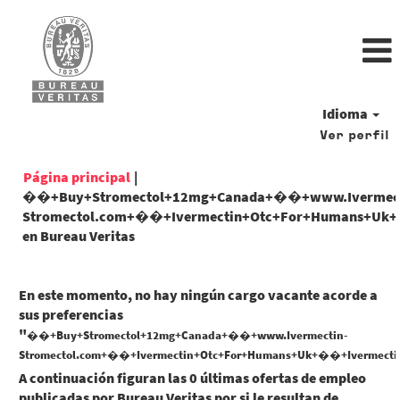
Idioma
Ver perfil
Página principal
|
��+Buy+Stromectol+12mg+Canada+��+www.Ivermec
Stromectol.com+��+Ivermectin+Otc+For+Humans+Uk+�
(página
en Bureau Veritas
actual)
En este momento, no hay ningún cargo vacante acorde a
sus preferencias
"
��+Buy+Stromectol+12mg+Canada+��+www.Ivermectin-
Stromectol.com+��+Ivermectin+Otc+For+Humans+Uk+��+Ivermectin
A continuación figuran las 0 últimas ofertas de empleo
publicadas por Bureau Veritas por si le resultan de