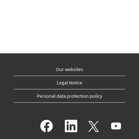
Our websites
Legal Notice
Personal data protection policy
S
S
S
S
e
e
e
e
a
a
a
a
b
b
b
b