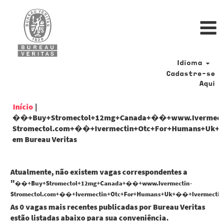
Idioma
Cadastre-se
Aqui
Início
|
��+Buy+Stromectol+12mg+Canada+��+www.Ivermec
Stromectol.com+��+Ivermectin+Otc+For+Humans+Uk+�
(página
em Bureau Veritas
atual)
Atualmente, não existem vagas correspondentes a
"
��+Buy+Stromectol+12mg+Canada+��+www.Ivermectin-
Stromectol.com+��+Ivermectin+Otc+For+Humans+Uk+��+Ivermectin
As 0 vagas mais recentes publicadas por Bureau Veritas
estão listadas abaixo para sua conveniência.