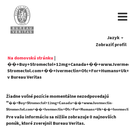
Jazyk
Zobraziť profil
Na domovskú stránku
|
��+Buy+Stromectol+12mg+Canada+��+www.Ivermec
Stromectol.com+��+Ivermectin+Otc+For+Humans+Uk+�
(aktuálna
v Bureau Veritas
stránka)
Žiadne voľné pozície momentálne nezodpovedajú
"
��+Buy+Stromectol+12mg+Canada+��+www.Ivermectin-
Stromectol.com+��+Ivermectin+Otc+For+Humans+Uk+��+Ivermectin
Pre vašu informáciu sa nižšie zobrazuje 0 najnovších
ponúk, ktoré zverejnil Bureau Veritas.