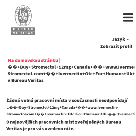
Jazyk
Zobrazit profil
Na domovskou stránku
|
��+Buy+Stromectol+12mg+Canada+��+www.Ivermec
Stromectol.com+��+Ivermectin+Otc+For+Humans+Uk+�
(aktuální
v Bureau Veritas
strana)
Žádná volná pracovní místa v současnosti neodpovídají
„
��+Buy+Stromectol+12mg+Canada+��+www.Ivermectin-
Stromectol.com+��+Ivermectin+Otc+For+Humans+Uk+��+Ivermectin
0 nejnovějších pracovních míst zveřejněných Bureau
Veritas je pro vás uvedeno níže.