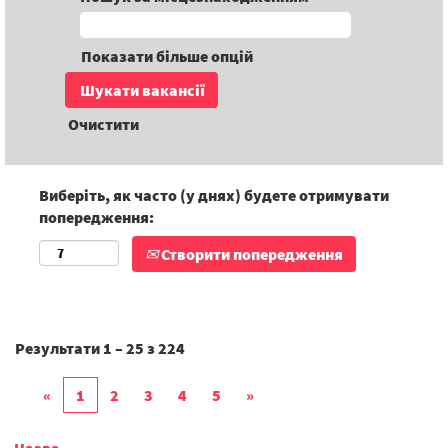
Показати більше опцій
Очистити
Виберіть, як часто (у днях) будете отримувати
попередження:
Створити попередження
Результати
1 – 25
з
224
«
1
2
3
4
5
»