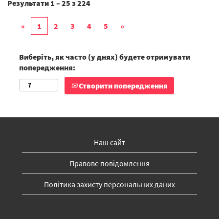
Результати
1 – 25
з
224
«
1
2
3
4
5
»
Виберіть, як часто (у днях) будете отримувати
попередження:
Створити попередження
Наш сайт
Правове повідомлення
Політика захисту персональних даних